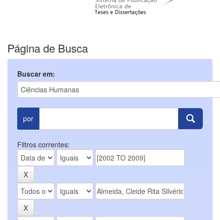
Página de Busca
Buscar em:
por
Filtros correntes: