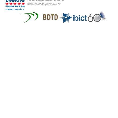
Universidade Nove de Julho
bibliotecatede@uninove.br