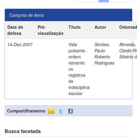
Conjunto de itens:
Data de
Pré-
Título
Autor
Orienta
defesa
visualização
14-Dez-2007
Vida
Simões,
Almeida,
pulsante -
Paulo
Cleide Ri
ordem
Roberto
Silvério 
reinante:
Rodrigues
os
registros
de
indisciplina
escolar
Compartilhamento
Busca facetada