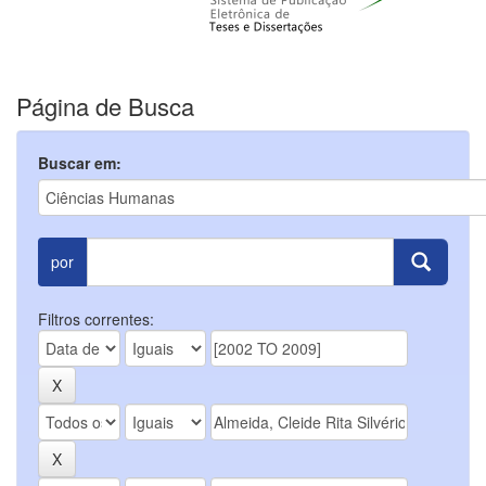
Página de Busca
Buscar em:
por
Filtros correntes: