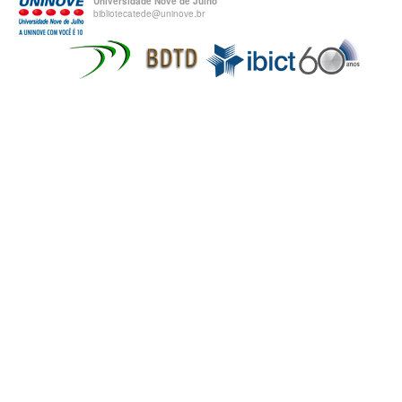
Universidade Nove de Julho
bibliotecatede@uninove.br