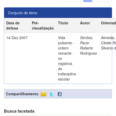
Conjunto de itens:
Data de
Pré-
Título
Autor
Orienta
defesa
visualização
14-Dez-2007
Vida
Simões,
Almeida,
pulsante -
Paulo
Cleide Ri
ordem
Roberto
Silvério 
reinante:
Rodrigues
os
registros
de
indisciplina
escolar
Compartilhamento
Busca facetada