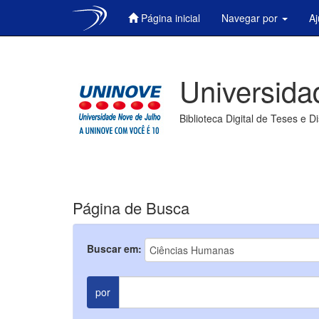
Página inicial
Navegar por
A
Skip
navigation
Universida
Biblioteca Digital de Teses e D
Página de Busca
Buscar em:
por