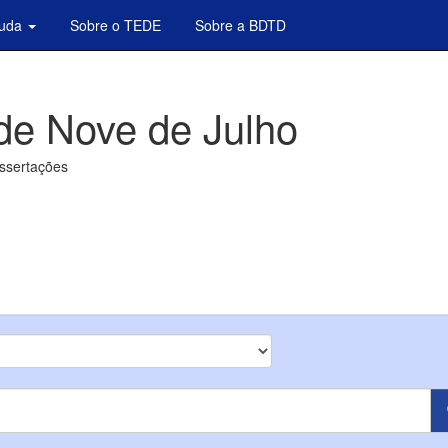
juda
Sobre o TEDE
Sobre a BDTD
de Nove de Julho
issertações