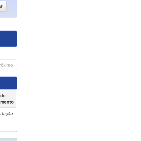
róximo
 de
umento
ertação