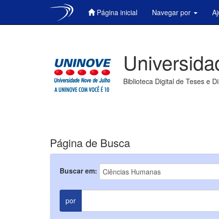
Página inicial
Navegar por
A
Skip
navigation
Universida
Biblioteca Digital de Teses e D
Página de Busca
Buscar em:
por