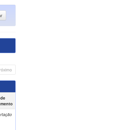
róximo
 de
umento
ertação