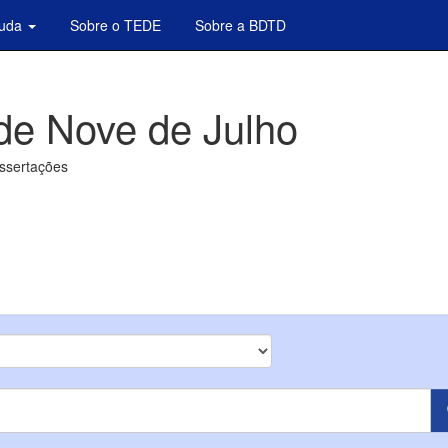
juda
Sobre o TEDE
Sobre a BDTD
de Nove de Julho
issertações