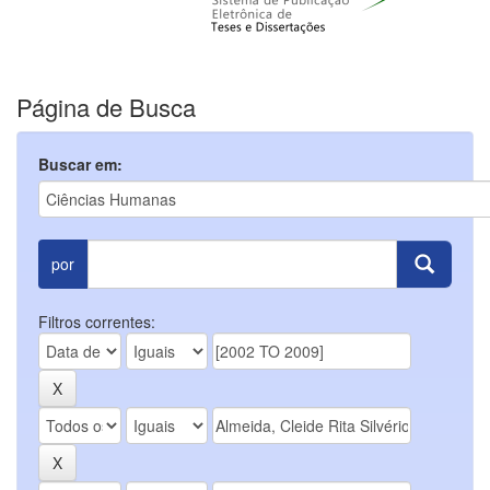
Página de Busca
Buscar em:
por
Filtros correntes: