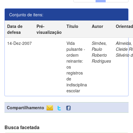
Conjunto de itens:
Data de
Pré-
Título
Autor
Orienta
defesa
visualização
14-Dez-2007
Vida
Simões,
Almeida,
pulsante -
Paulo
Cleide Ri
ordem
Roberto
Silvério 
reinante:
Rodrigues
os
registros
de
indisciplina
escolar
Compartilhamento
Busca facetada