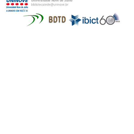
Universidade Nove de Julho
bibliotecatede@uninove.br