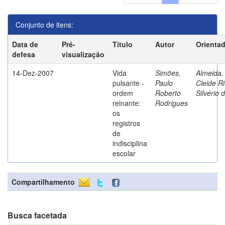
Conjunto de itens:
Data de
Pré-
Título
Autor
Orienta
defesa
visualização
14-Dez-2007
Vida
Simões,
Almeida,
pulsante -
Paulo
Cleide Ri
ordem
Roberto
Silvério 
reinante:
Rodrigues
os
registros
de
indisciplina
escolar
Compartilhamento
Busca facetada