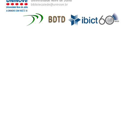
Universidade Nove de Julho
bibliotecatede@uninove.br