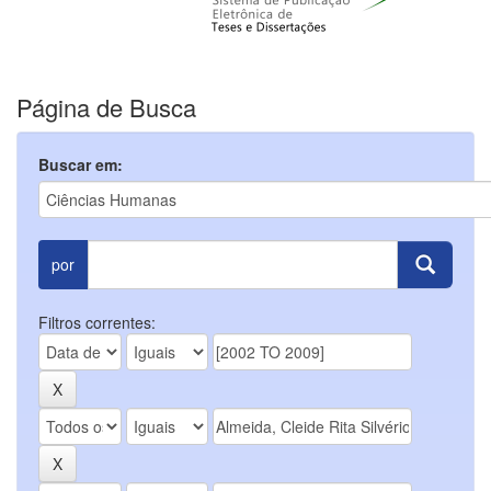
Página de Busca
Buscar em:
por
Filtros correntes: