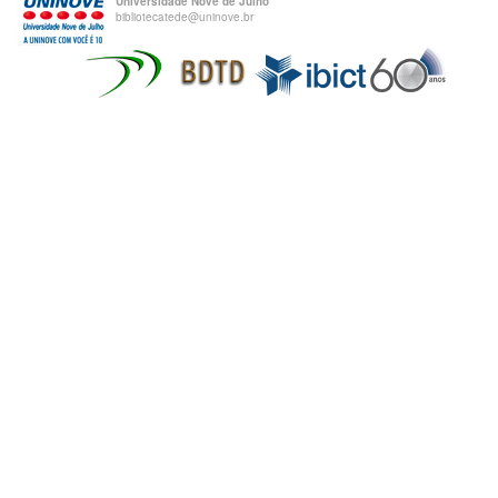
Universidade Nove de Julho
bibliotecatede@uninove.br