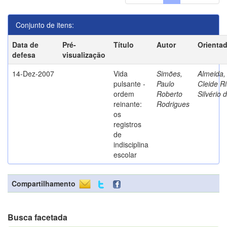
Conjunto de itens:
Data de
Pré-
Título
Autor
Orienta
defesa
visualização
14-Dez-2007
Vida
Simões,
Almeida,
pulsante -
Paulo
Cleide Ri
ordem
Roberto
Silvério 
reinante:
Rodrigues
os
registros
de
indisciplina
escolar
Compartilhamento
Busca facetada