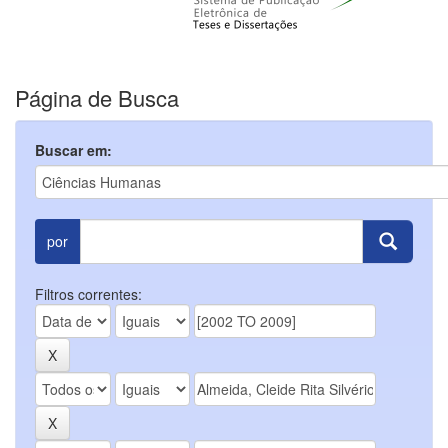
Página de Busca
Buscar em:
por
Filtros correntes: