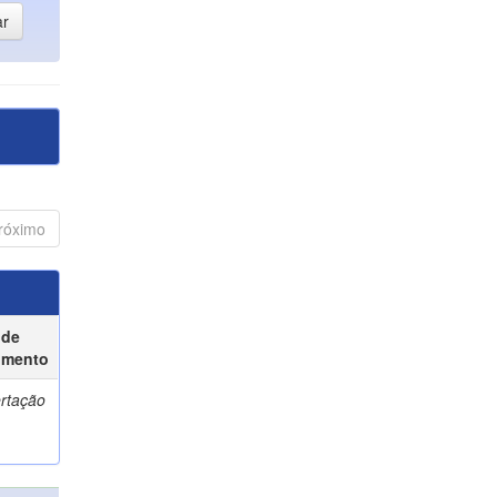
róximo
 de
umento
ertação