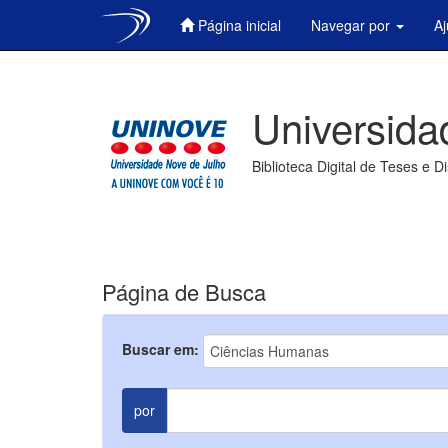
Página inicial
Navegar por
A
Skip
navigation
Universida
Biblioteca Digital de Teses e D
Página de Busca
Buscar em:
por