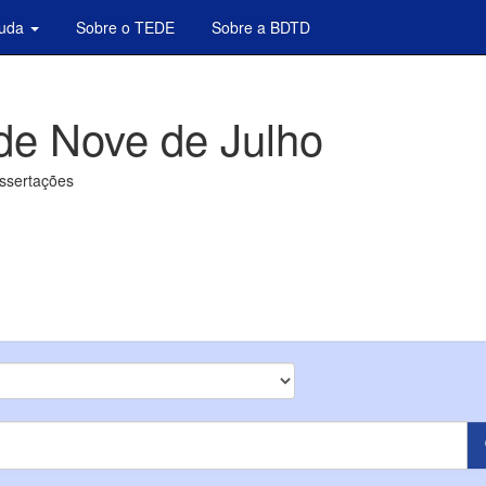
juda
Sobre o TEDE
Sobre a BDTD
de Nove de Julho
issertações