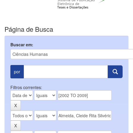
Página de Busca
Buscar em:
por
Filtros correntes: