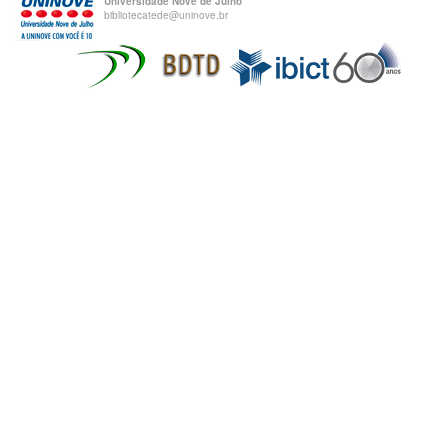
Universidade Nove de Julho
bibliotecatede@uninove.br