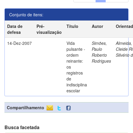
Conjunto de itens:
Data de
Pré-
Título
Autor
Orienta
defesa
visualização
14-Dez-2007
Vida
Simões,
Almeida,
pulsante -
Paulo
Cleide Ri
ordem
Roberto
Silvério 
reinante:
Rodrigues
os
registros
de
indisciplina
escolar
Compartilhamento
Busca facetada