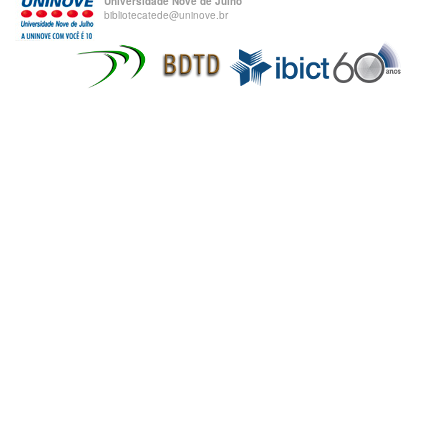
Universidade Nove de Julho
bibliotecatede@uninove.br