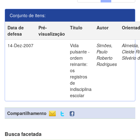
Conjunto de itens:
Data de
Pré-
Título
Autor
Orienta
defesa
visualização
14-Dez-2007
Vida
Simões,
Almeida,
pulsante -
Paulo
Cleide Ri
ordem
Roberto
Silvério 
reinante:
Rodrigues
os
registros
de
indisciplina
escolar
Compartilhamento
Busca facetada