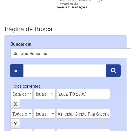
Página de Busca
Buscar em:
por
Filtros correntes: