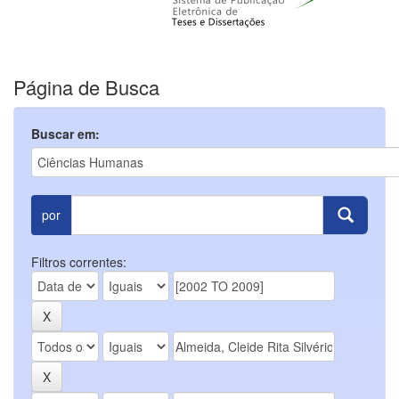
Página de Busca
Buscar em:
por
Filtros correntes: