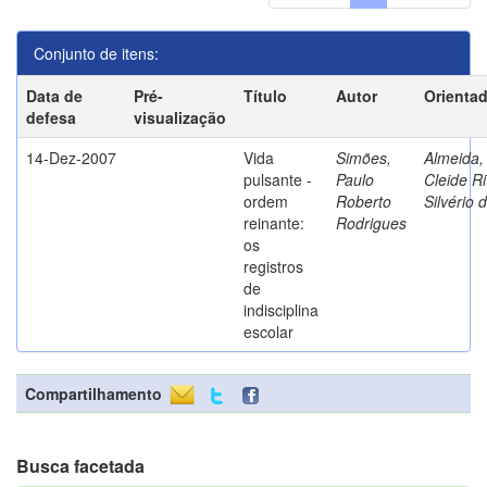
Conjunto de itens:
Data de
Pré-
Título
Autor
Orienta
defesa
visualização
14-Dez-2007
Vida
Simões,
Almeida,
pulsante -
Paulo
Cleide Ri
ordem
Roberto
Silvério 
reinante:
Rodrigues
os
registros
de
indisciplina
escolar
Compartilhamento
Busca facetada