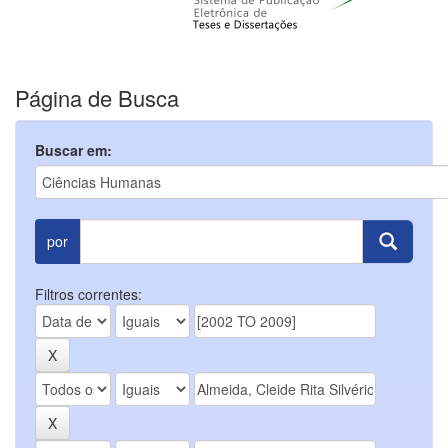
Página de Busca
Buscar em:
por
Filtros correntes: