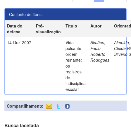
Conjunto de itens:
Data de
Pré-
Título
Autor
Orienta
defesa
visualização
14-Dez-2007
Vida
Simões,
Almeida,
pulsante -
Paulo
Cleide Ri
ordem
Roberto
Silvério 
reinante:
Rodrigues
os
registros
de
indisciplina
escolar
Compartilhamento
Busca facetada