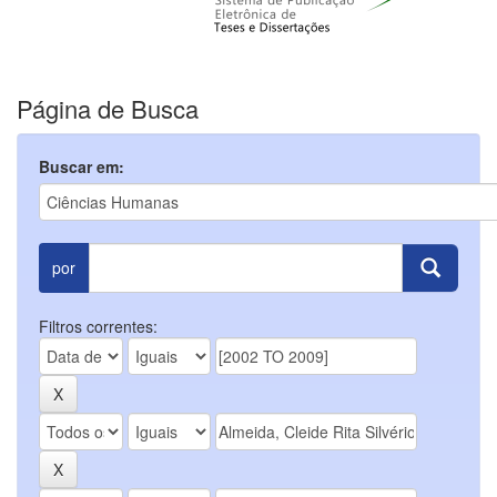
Página de Busca
Buscar em:
por
Filtros correntes: