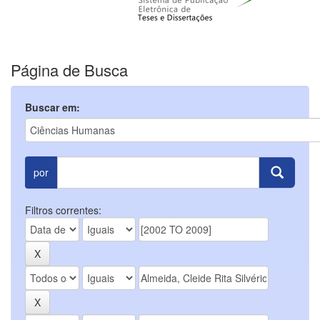
Página de Busca
Buscar em:
por
Filtros correntes: