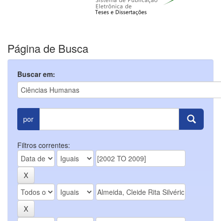
Página de Busca
Buscar em:
por
Filtros correntes: