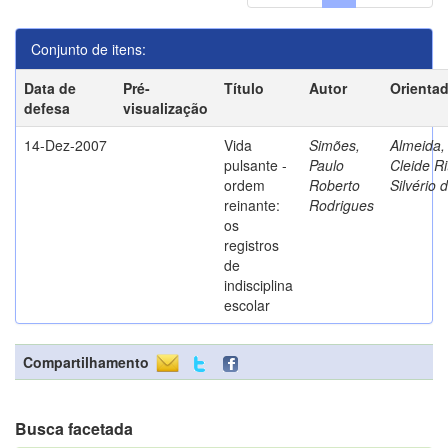
Conjunto de itens:
Data de
Pré-
Título
Autor
Orienta
defesa
visualização
14-Dez-2007
Vida
Simões,
Almeida,
pulsante -
Paulo
Cleide Ri
ordem
Roberto
Silvério 
reinante:
Rodrigues
os
registros
de
indisciplina
escolar
Compartilhamento
Busca facetada