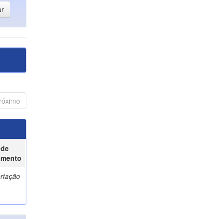
róximo
 de
umento
ertação