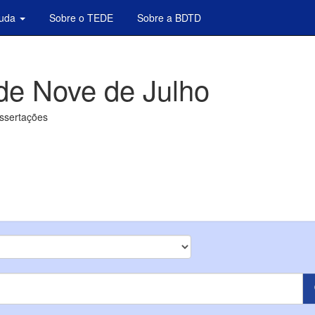
juda
Sobre o TEDE
Sobre a BDTD
de Nove de Julho
issertações