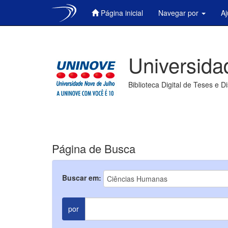
Página inicial
Navegar por
A
Skip
navigation
Universida
Biblioteca Digital de Teses e D
Página de Busca
Buscar em:
por