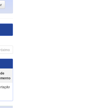
róximo
 de
umento
ertação