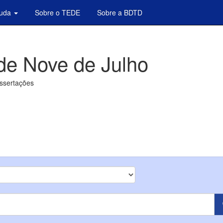
juda
Sobre o TEDE
Sobre a BDTD
de Nove de Julho
issertações