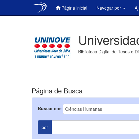
Página inicial
Navegar por
A
Skip
navigation
Universida
Biblioteca Digital de Teses e D
Página de Busca
Buscar em:
por