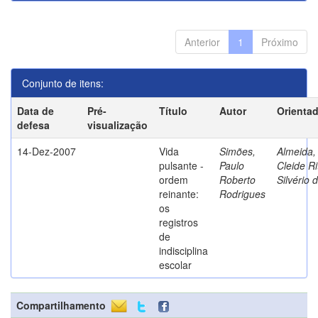
Anterior
1
Próximo
Conjunto de itens:
Data de
Pré-
Título
Autor
Orienta
defesa
visualização
14-Dez-2007
Vida
Simões,
Almeida,
pulsante -
Paulo
Cleide Ri
ordem
Roberto
Silvério 
reinante:
Rodrigues
os
registros
de
indisciplina
escolar
Compartilhamento