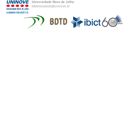
Universidade Nove de Julho
bibliotecatede@uninove.br