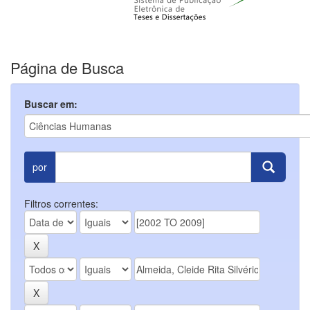
Página de Busca
Buscar em:
por
Filtros correntes: