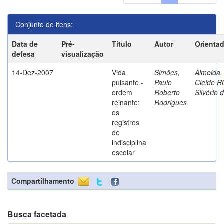
Conjunto de itens:
Data de
Pré-
Título
Autor
Orienta
defesa
visualização
14-Dez-2007
Vida
Simões,
Almeida,
pulsante -
Paulo
Cleide Ri
ordem
Roberto
Silvério 
reinante:
Rodrigues
os
registros
de
indisciplina
escolar
Compartilhamento
Busca facetada