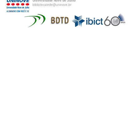
Universidade Nove de Julho
bibliotecatede@uninove.br