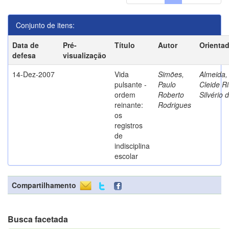
Conjunto de itens:
Data de
Pré-
Título
Autor
Orienta
defesa
visualização
14-Dez-2007
Vida
Simões,
Almeida,
pulsante -
Paulo
Cleide Ri
ordem
Roberto
Silvério 
reinante:
Rodrigues
os
registros
de
indisciplina
escolar
Compartilhamento
Busca facetada