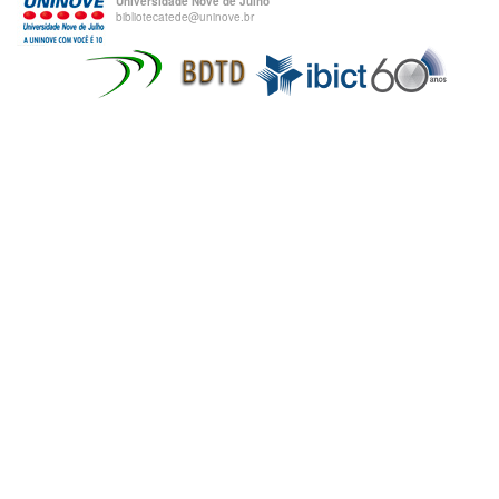
Universidade Nove de Julho
bibliotecatede@uninove.br