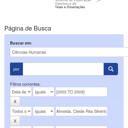
Página de Busca
Buscar em:
por
Filtros correntes: