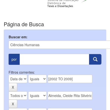
Página de Busca
Buscar em:
por
Filtros correntes: