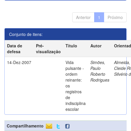
Anterior
1
Próximo
Conjunto de itens:
Data de
Pré-
Título
Autor
Orienta
defesa
visualização
14-Dez-2007
Vida
Simões,
Almeida,
pulsante -
Paulo
Cleide Ri
ordem
Roberto
Silvério 
reinante:
Rodrigues
os
registros
de
indisciplina
escolar
Compartilhamento