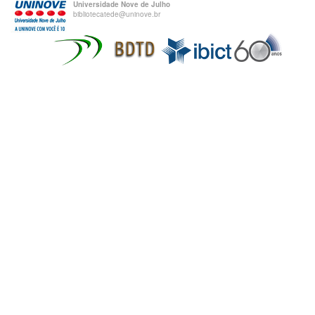
Universidade Nove de Julho
bibliotecatede@uninove.br