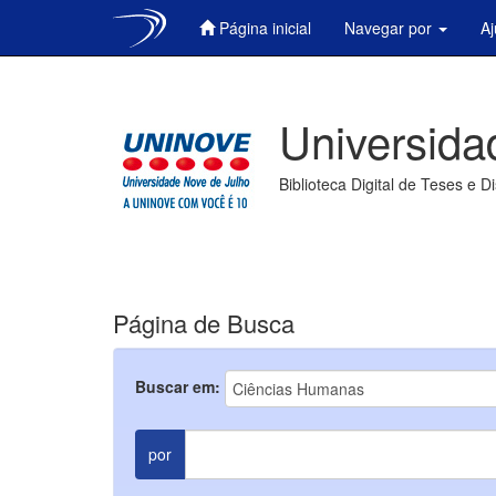
Página inicial
Navegar por
A
Skip
navigation
Universida
Biblioteca Digital de Teses e D
Página de Busca
Buscar em:
por