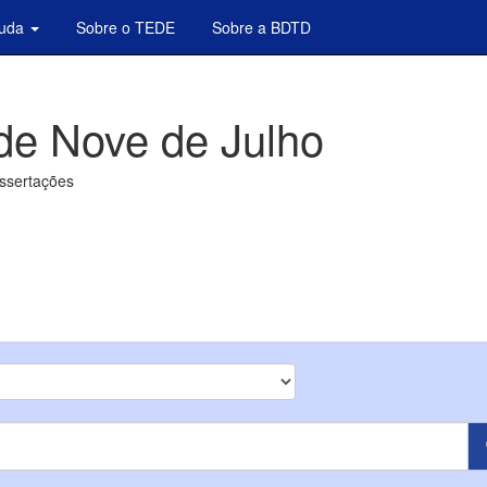
juda
Sobre o TEDE
Sobre a BDTD
de Nove de Julho
issertações