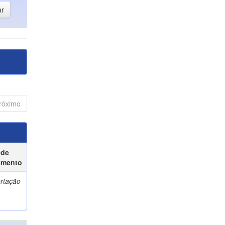
róximo
 de
umento
ertação