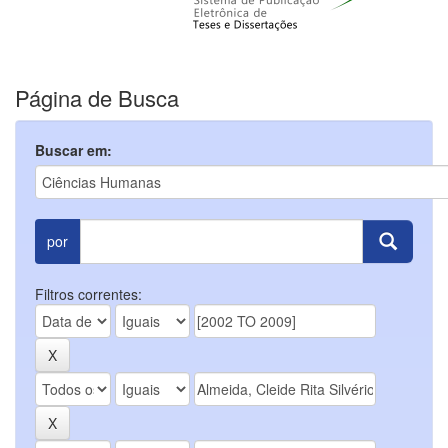
Página de Busca
Buscar em:
por
Filtros correntes: