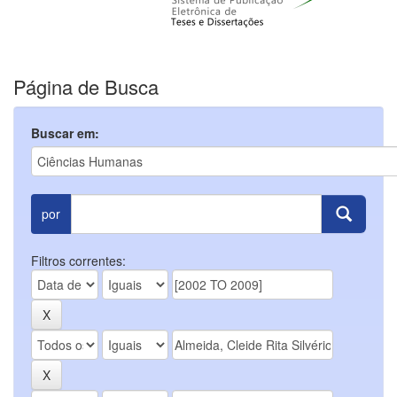
Página de Busca
Buscar em:
por
Filtros correntes: