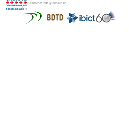
bibliotecatede@uninove.br