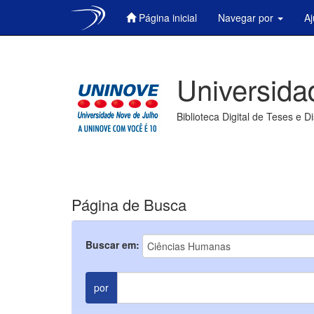
Página inicial
Navegar por
A
Skip
navigation
Universida
Biblioteca Digital de Teses e D
Página de Busca
Buscar em:
por