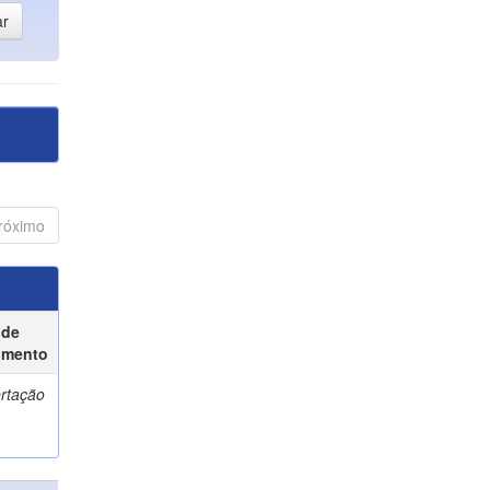
róximo
 de
umento
ertação