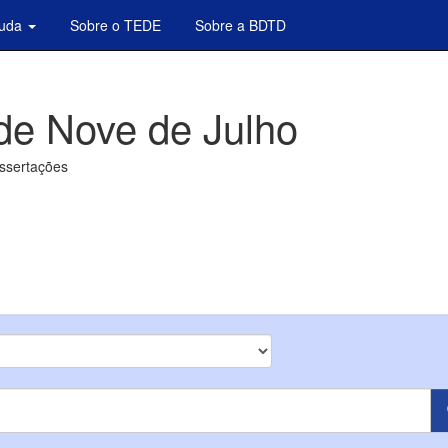
juda
Sobre o TEDE
Sobre a BDTD
de Nove de Julho
issertações