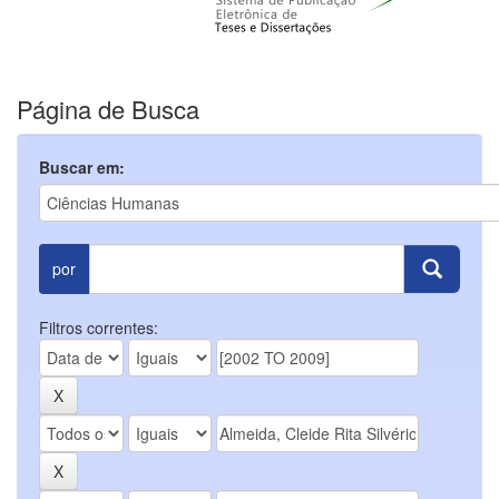
Página de Busca
Buscar em:
por
Filtros correntes: