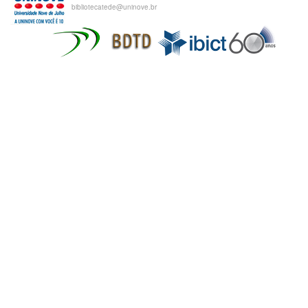
bibliotecatede@uninove.br