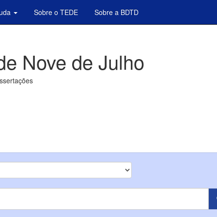
juda
Sobre o TEDE
Sobre a BDTD
de Nove de Julho
issertações