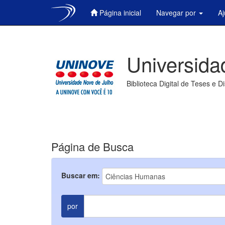
Página inicial
Navegar por
A
Skip
navigation
Universida
Biblioteca Digital de Teses e D
Página de Busca
Buscar em:
por