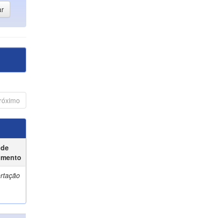
róximo
 de
umento
ertação