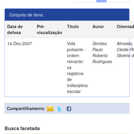
Conjunto de itens:
Data de
Pré-
Título
Autor
Orienta
defesa
visualização
14-Dez-2007
Vida
Simões,
Almeida,
pulsante -
Paulo
Cleide Ri
ordem
Roberto
Silvério 
reinante:
Rodrigues
os
registros
de
indisciplina
escolar
Compartilhamento
Busca facetada