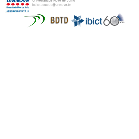
Universidade Nove de Julho
bibliotecatede@uninove.br