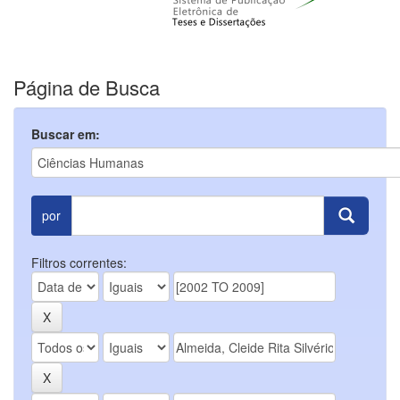
Página de Busca
Buscar em:
por
Filtros correntes: