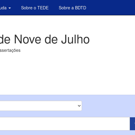
juda
Sobre o TEDE
Sobre a BDTD
de Nove de Julho
issertações