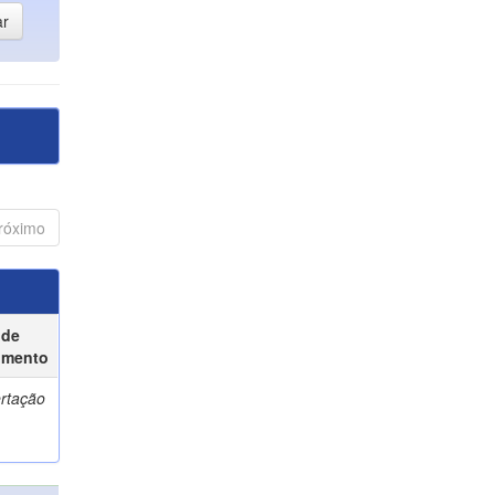
róximo
 de
umento
ertação