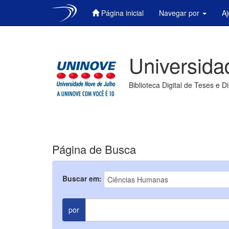
Página inicial
Navegar por
A
Skip
navigation
Universida
Biblioteca Digital de Teses e D
Página de Busca
Buscar em:
por