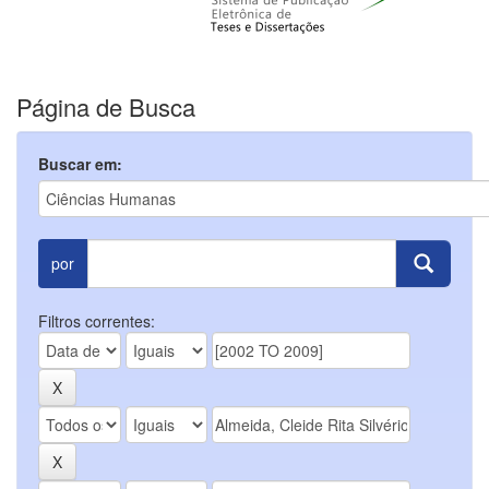
Página de Busca
Buscar em:
por
Filtros correntes: