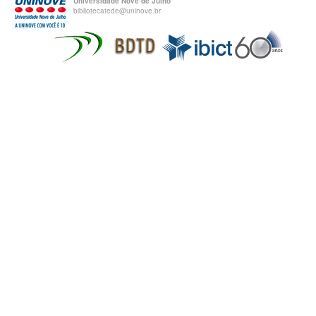
Universidade Nove de Julho
bibliotecatede@uninove.br