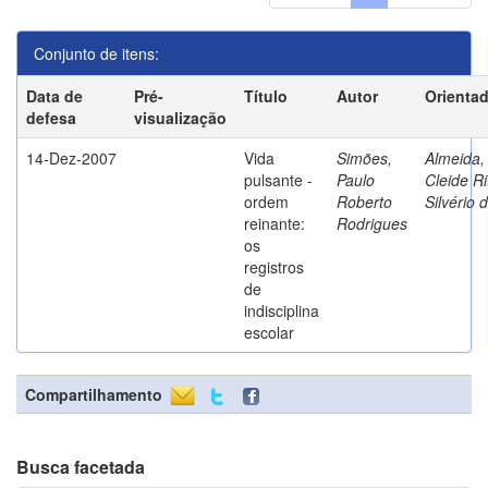
Conjunto de itens:
Data de
Pré-
Título
Autor
Orienta
defesa
visualização
14-Dez-2007
Vida
Simões,
Almeida,
pulsante -
Paulo
Cleide Ri
ordem
Roberto
Silvério 
reinante:
Rodrigues
os
registros
de
indisciplina
escolar
Compartilhamento
Busca facetada