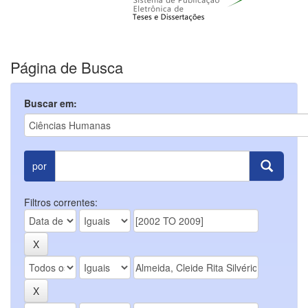
Página de Busca
Buscar em:
por
Filtros correntes: