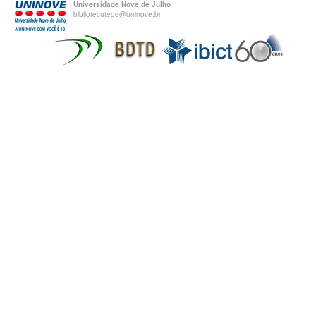
Universidade Nove de Julho
bibliotecatede@uninove.br