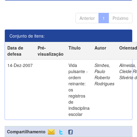
Anterior
1
Próximo
Conjunto de itens:
Data de
Pré-
Título
Autor
Orienta
defesa
visualização
14-Dez-2007
Vida
Simões,
Almeida,
pulsante -
Paulo
Cleide Ri
ordem
Roberto
Silvério 
reinante:
Rodrigues
os
registros
de
indisciplina
escolar
Compartilhamento