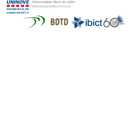
Universidade Nove de Julho
bibliotecatede@uninove.br