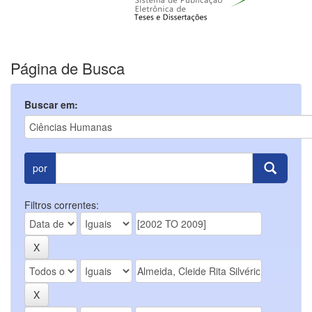
Página de Busca
Buscar em:
por
Filtros correntes: