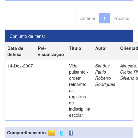
Anterior
1
Próximo
Conjunto de itens:
Data de
Pré-
Título
Autor
Orienta
defesa
visualização
14-Dez-2007
Vida
Simões,
Almeida,
pulsante -
Paulo
Cleide Ri
ordem
Roberto
Silvério 
reinante:
Rodrigues
os
registros
de
indisciplina
escolar
Compartilhamento