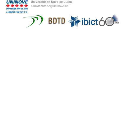
Universidade Nove de Julho
bibliotecatede@uninove.br