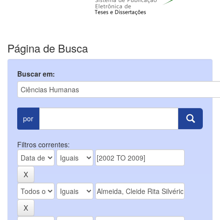
Página de Busca
Buscar em:
por
Filtros correntes: