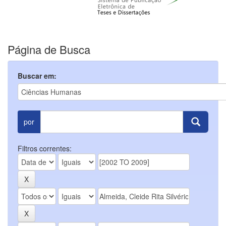
Página de Busca
Buscar em:
por
Filtros correntes: