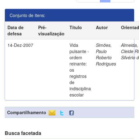
Conjunto de itens:
Data de
Pré-
Título
Autor
Orienta
defesa
visualização
14-Dez-2007
Vida
Simões,
Almeida,
pulsante -
Paulo
Cleide Ri
ordem
Roberto
Silvério 
reinante:
Rodrigues
os
registros
de
indisciplina
escolar
Compartilhamento
Busca facetada