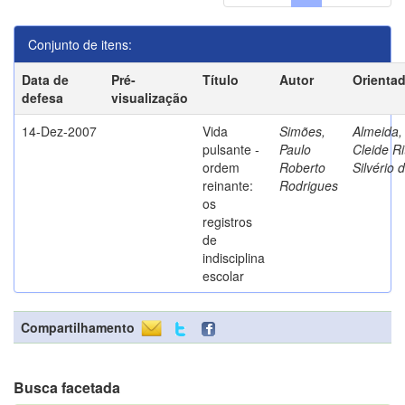
Conjunto de itens:
Data de
Pré-
Título
Autor
Orienta
defesa
visualização
14-Dez-2007
Vida
Simões,
Almeida,
pulsante -
Paulo
Cleide Ri
ordem
Roberto
Silvério 
reinante:
Rodrigues
os
registros
de
indisciplina
escolar
Compartilhamento
Busca facetada