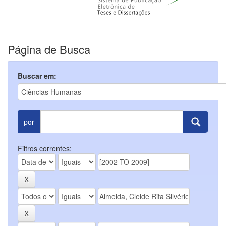
Página de Busca
Buscar em:
por
Filtros correntes: