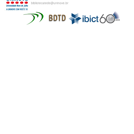
bibliotecatede@uninove.br