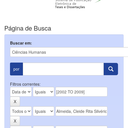
Página de Busca
Buscar em:
por
Filtros correntes: