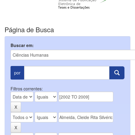
Página de Busca
Buscar em:
por
Filtros correntes: