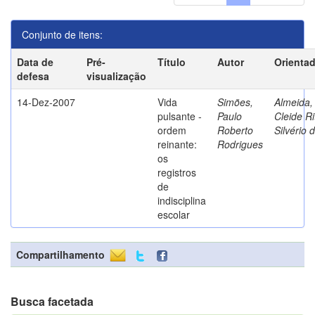
Conjunto de itens:
Data de
Pré-
Título
Autor
Orienta
defesa
visualização
14-Dez-2007
Vida
Simões,
Almeida,
pulsante -
Paulo
Cleide Ri
ordem
Roberto
Silvério 
reinante:
Rodrigues
os
registros
de
indisciplina
escolar
Compartilhamento
Busca facetada