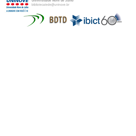
Universidade Nove de Julho
bibliotecatede@uninove.br