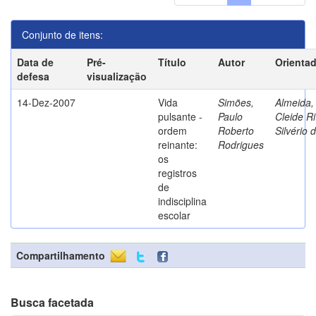
Conjunto de itens:
Data de
Pré-
Título
Autor
Orienta
defesa
visualização
14-Dez-2007
Vida
Simões,
Almeida,
pulsante -
Paulo
Cleide Ri
ordem
Roberto
Silvério 
reinante:
Rodrigues
os
registros
de
indisciplina
escolar
Compartilhamento
Busca facetada