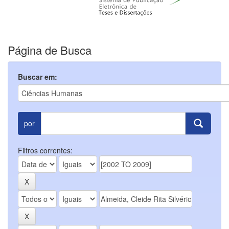
Página de Busca
Buscar em:
por
Filtros correntes: