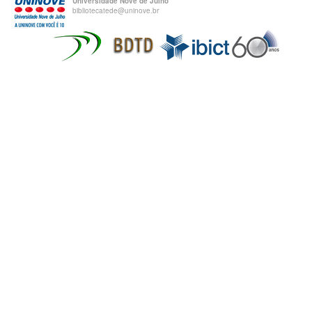
Universidade Nove de Julho
bibliotecatede@uninove.br