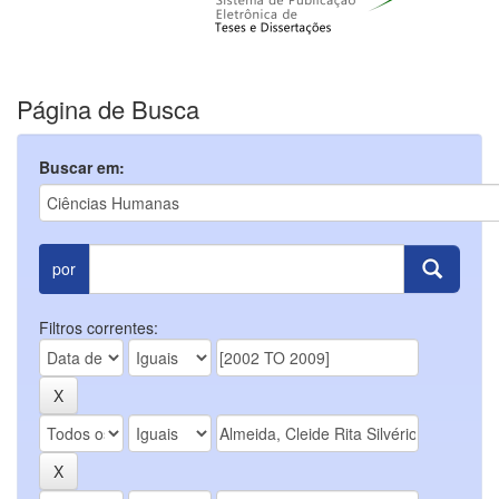
Página de Busca
Buscar em:
por
Filtros correntes: