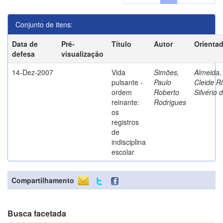
Conjunto de itens:
Data de
Pré-
Título
Autor
Orienta
defesa
visualização
14-Dez-2007
Vida
Simões,
Almeida,
pulsante -
Paulo
Cleide Ri
ordem
Roberto
Silvério 
reinante:
Rodrigues
os
registros
de
indisciplina
escolar
Compartilhamento
Busca facetada