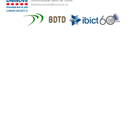
Universidade Nove de Julho
bibliotecatede@uninove.br