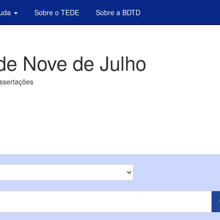
juda
Sobre o TEDE
Sobre a BDTD
de Nove de Julho
issertações