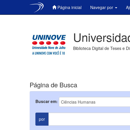
Página inicial
Navegar por
A
Skip
navigation
Universida
Biblioteca Digital de Teses e D
Página de Busca
Buscar em:
por