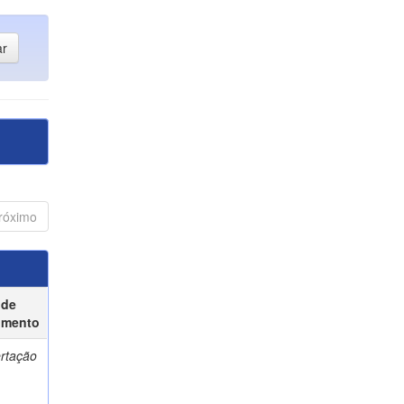
róximo
 de
umento
ertação