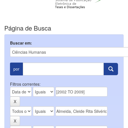
Página de Busca
Buscar em:
por
Filtros correntes: