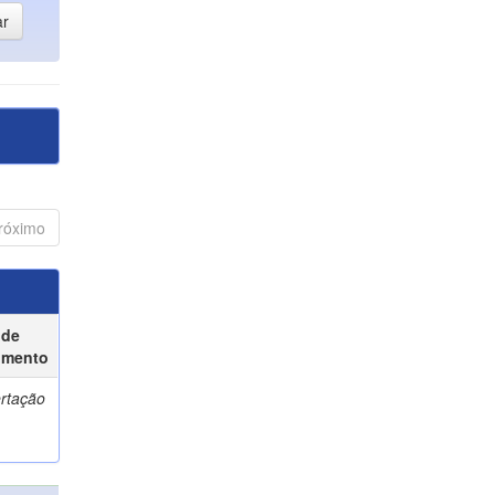
róximo
 de
umento
ertação