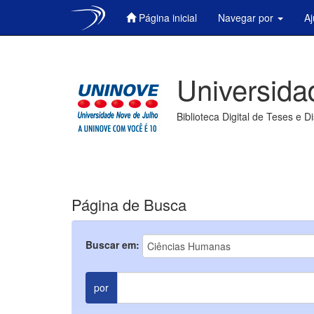
Página inicial
Navegar por
A
Skip
navigation
Universida
Biblioteca Digital de Teses e D
Página de Busca
Buscar em:
por