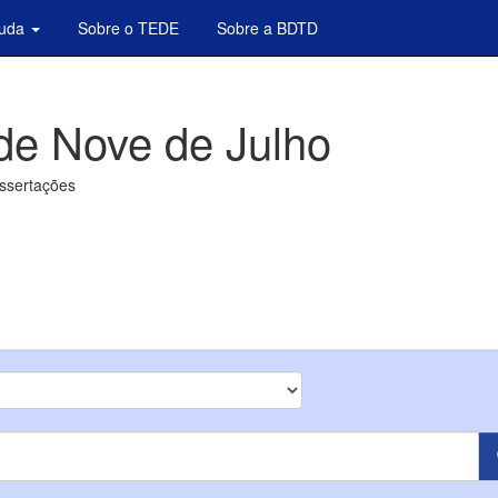
juda
Sobre o TEDE
Sobre a BDTD
de Nove de Julho
issertações