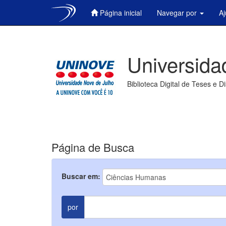
Página inicial
Navegar por
A
Skip
navigation
Universida
Biblioteca Digital de Teses e D
Página de Busca
Buscar em:
por