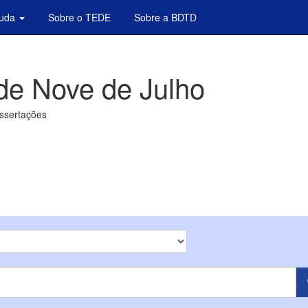
juda
Sobre o TEDE
Sobre a BDTD
de Nove de Julho
issertações