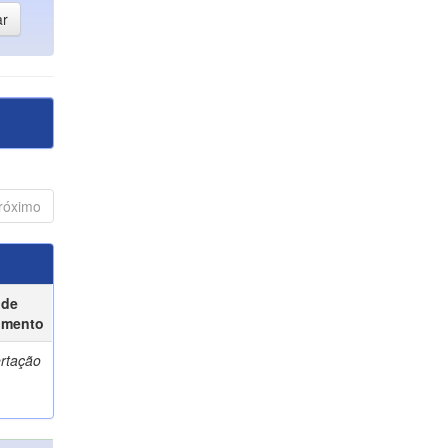
róximo
 de
umento
ertação