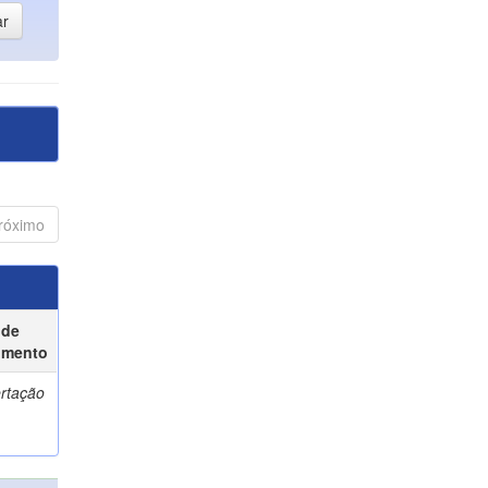
róximo
 de
umento
ertação