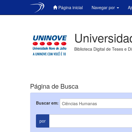
Página inicial
Navegar por
A
Skip
navigation
Universida
Biblioteca Digital de Teses e D
Página de Busca
Buscar em:
por