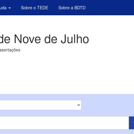
juda
Sobre o TEDE
Sobre a BDTD
de Nove de Julho
issertações