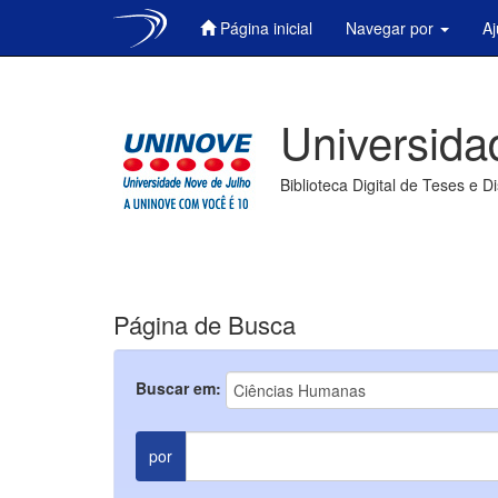
Página inicial
Navegar por
A
Skip
navigation
Universida
Biblioteca Digital de Teses e D
Página de Busca
Buscar em:
por