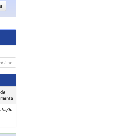
róximo
 de
umento
ertação