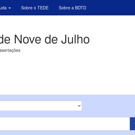
juda
Sobre o TEDE
Sobre a BDTD
de Nove de Julho
issertações