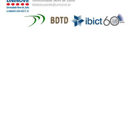
Universidade Nove de Julho
bibliotecatede@uninove.br