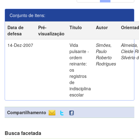
Conjunto de itens:
Data de
Pré-
Título
Autor
Orienta
defesa
visualização
14-Dez-2007
Vida
Simões,
Almeida,
pulsante -
Paulo
Cleide Ri
ordem
Roberto
Silvério 
reinante:
Rodrigues
os
registros
de
indisciplina
escolar
Compartilhamento
Busca facetada