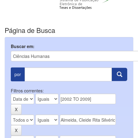
Página de Busca
Buscar em:
por
Filtros correntes: