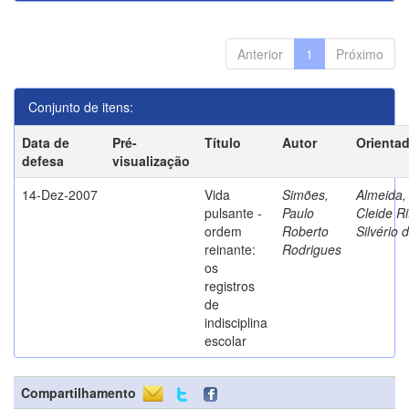
Anterior
1
Próximo
Conjunto de itens:
Data de
Pré-
Título
Autor
Orienta
defesa
visualização
14-Dez-2007
Vida
Simões,
Almeida,
pulsante -
Paulo
Cleide Ri
ordem
Roberto
Silvério 
reinante:
Rodrigues
os
registros
de
indisciplina
escolar
Compartilhamento