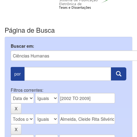
Página de Busca
Buscar em:
por
Filtros correntes: