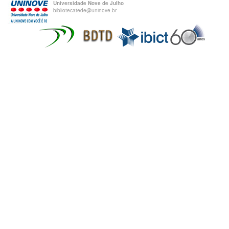
Universidade Nove de Julho
bibliotecatede@uninove.br