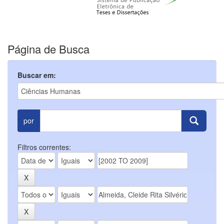
Página de Busca
Buscar em:
por
Filtros correntes: