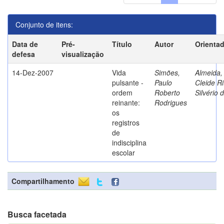
Conjunto de itens:
Data de
Pré-
Título
Autor
Orienta
defesa
visualização
14-Dez-2007
Vida
Simões,
Almeida,
pulsante -
Paulo
Cleide Ri
ordem
Roberto
Silvério 
reinante:
Rodrigues
os
registros
de
indisciplina
escolar
Compartilhamento
Busca facetada