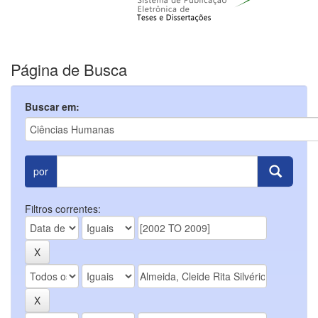
Página de Busca
Buscar em:
por
Filtros correntes: