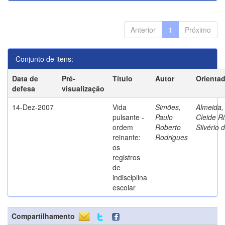
Anterior
1
Próximo
Conjunto de itens:
Data de
Pré-
Título
Autor
Orienta
defesa
visualização
14-Dez-2007
Vida
Simões,
Almeida,
pulsante -
Paulo
Cleide Ri
ordem
Roberto
Silvério 
reinante:
Rodrigues
os
registros
de
indisciplina
escolar
Compartilhamento